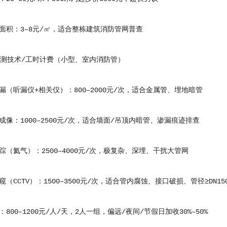
：3–8元/㎡，适合整栋建筑消防管网普查
测技术/工时计费（小型、室内消防管）
听漏仪+相关仪）：800–2000元/次，适合金属管、埋地暗管
：1000–2500元/次，适合墙面/吊顶内暗管、渗漏痕迹排查
氦气）：2500–4000元/次，极复杂、深埋、干扰大管网
CTV）：1500–3500元/次，适合管内腐蚀、接口破损、管径≥DN15
0–1200元/人/天，2人一组，偏远/夜间/节假日加收30%–50%