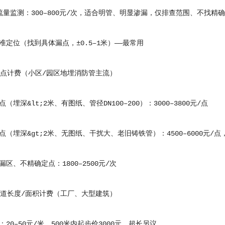
监测：300–800元/次，适合明管、明显渗漏，仅排查范围、不找精
位（找到具体漏点，±0.5–1米）——最常用
点计费（小区/园区地埋消防管主流）
深&lt;2米、有图纸、管径DN100–200）：3000–3800元/点
深&gt;2米、无图纸、干扰大、老旧铸铁管）：4500–6000元/点，上
、不精确定点：1800–2500元/次
道长度/面积计费（工厂、大型建筑）
0–50元/米，500米内起步价3000元，超长另议