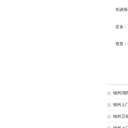
先谈报价：
定金：正规
资质：优
锦州消
锦州上
锦州卫