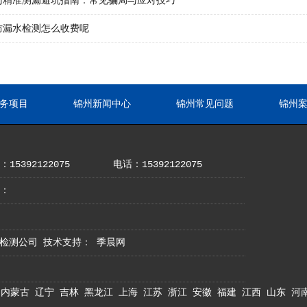
门精准测漏避坑指南：常见骗局与应对技巧
防漏水检测怎么收费呢
务项目
锦州新闻中心
锦州常见问题
锦州
15392122075
电话：15392122075
：
地漏水检测公司 技术支持：
季晨网
内蒙古
辽宁
吉林
黑龙江
上海
江苏
浙江
安徽
福建
江西
山东
河