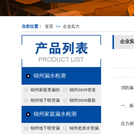
当前位置：
首页
>>
企业实力
企业
锦州漏水检测
消防漏水检
锦州家庭查漏的
锦州2026管道
实用小技巧
漏水维修价格表，按
锦州地下暗管漏
锦州2026最新
一、基础
材质、漏点类型精准
水检测价格高？2026
上门漏水检测价格
锦州家庭漏水检测
报价
年收费构成与省钱技
表，家庭/商用全品
压力测试（
锦州地下暗管漏
锦州老房水管漏
巧
类报价一览