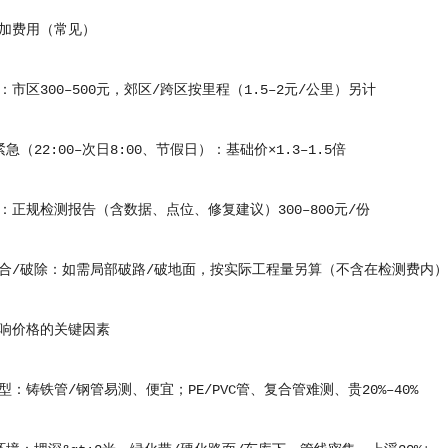
费用（常见）
区300–500元，郊区/跨区按里程（1.5–2元/公里）另计
22:00–次日8:00、节假日）：基础价×1.3–1.5倍
规检测报告（含数据、点位、修复建议）300–800元/份
/破除：如需局部破路/破地面，按实际工程量另算（不含在检测费内）
价格的关键因素
铸铁管/钢管易测、便宜；PE/PVC管、复合管难测、贵20%–40%