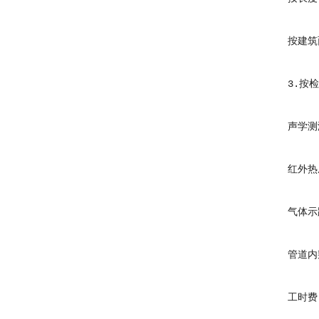
按建筑面积
3.按检
声学测漏（
红外热成像
气体示踪（
管道内窥（C
工时费：80