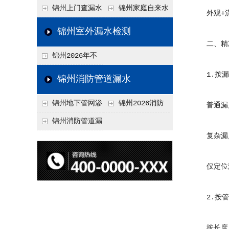
水检测技术与价格关
水检测与维修价格20
锦州上门查漏水
锦州家庭自来水
外观+流量
联2026，不同方法收
26，老旧管道改造方
vs 自行检测：2026
管漏水检测全攻略：
锦州室外漏水检测
费差异
案参考
年成本与效果对比分
价格、方法、避坑要
二、精准定
锦州2026年不
析
点2026
同城市上门查漏水价
1.按漏
锦州消防管道漏水
格差异分析，地域报
锦州地下管网渗
锦州2026消防
普通漏点（埋
价参考
漏检测
管道漏水检测与维修
锦州消防管道漏
复杂漏点（埋
一体化服务价格，工
水检测价格揭秘202
程类项目报价
6，工程类检测收费
仅定位漏区
标准详解
2.按管
按长度：2