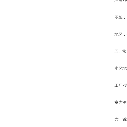
埋深/环境
图纸：无
地区：一线
五、常见
小区地埋消
工厂/园区
室内消防暗
六、避