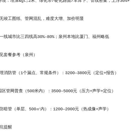
：埋深&gt;2米、绿化带/硬化路面/车库下、管线密集，上浮30%+
竣工图纸、管网混乱，难度大增、加价明显
城市比三四线高30%–80%；泉州本地比厦门、福州略低
套餐参考（泉州）
防管（1个漏点、常规条件）：3200–3800元（定位+报告）
管网普查（500米内）：3500–5000元（压力+声学+定位）
管（单层、500㎡内）：1200–2000元（热成像+声学）
坑提醒