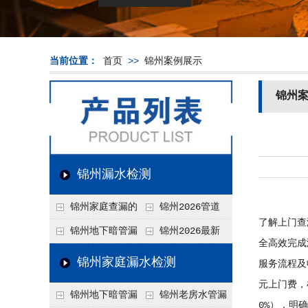
当前位置：
首页
>>
锦州案例展示
锦州
锦州漏水检测
锦州家庭查漏的
锦州2026管道
了解上门查
实用小技巧
漏水维修价格表，按
锦州地下暗管漏
锦州2026最新
全高效完成
材质、漏点类型精准
水检测价格高？2026
上门漏水检测价格
锦州家庭漏水检测
服务流程及
报价
年收费构成与省钱技
表，家庭/商用全品
元上门费，
锦州地下暗管漏
锦州老房水管漏
巧
类报价一览
0%），明