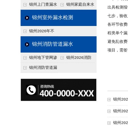
水检测技术与价格关
水检测与维修价格20
锦州上门查漏水
锦州家庭自来水
出具检测报
联2026，不同方法收
26，老旧管道改造方
vs 自行检测：2026
管漏水检测全攻略：
七步，验收
锦州室外漏水检测
费差异
案参考
年成本与效果对比分
价格、方法、避坑要
各环节收费
锦州2026年不
程类单个漏点
析
点2026
同城市上门查漏水价
避免乱收费
锦州消防管道漏水
项目，需签
格差异分析，地域报
锦州地下管网渗
锦州2026消防
价参考
漏检测
管道漏水检测与维修
锦州消防管道漏
一体化服务价格，工
水检测价格揭秘202
程类项目报价
6，工程类检测收费
标准详解
锦州20
锦州2
锦州20