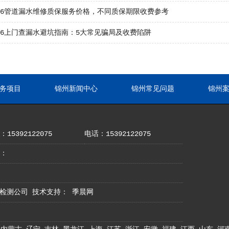
026管道漏水维修质保服务价格，不同质保期限收费参考
26上门查漏水避坑指南：5大常见骗局及收费陷阱
务项目
锦州新闻中心
锦州常见问题
锦州
15392122075
电话：15392122075
：
地漏水检测公司 技术支持：
季晨网